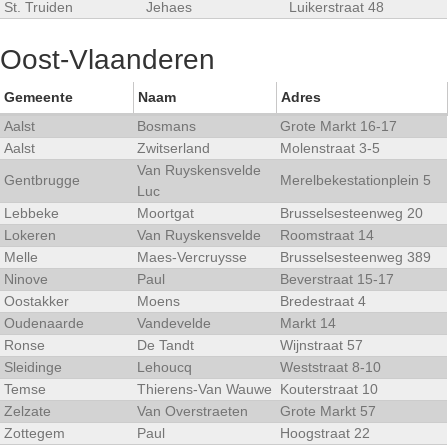
St. Truiden
Jehaes
Luikerstraat 48
Oost-Vlaanderen
Gemeente
Naam
Adres
Aalst
Bosmans
Grote Markt 16-17
Aalst
Zwitserland
Molenstraat 3-5
Van Ruyskensvelde
Gentbrugge
Merelbekestationplein 5
Luc
Lebbeke
Moortgat
Brusselsesteenweg 20
Lokeren
Van Ruyskensvelde
Roomstraat 14
Melle
Maes-Vercruysse
Brusselsesteenweg 389
Ninove
Paul
Beverstraat 15-17
Oostakker
Moens
Bredestraat 4
Oudenaarde
Vandevelde
Markt 14
Ronse
De Tandt
Wijnstraat 57
Sleidinge
Lehoucq
Weststraat 8-10
Temse
Thierens-Van Wauwe
Kouterstraat 10
Zelzate
Van Overstraeten
Grote Markt 57
Zottegem
Paul
Hoogstraat 22