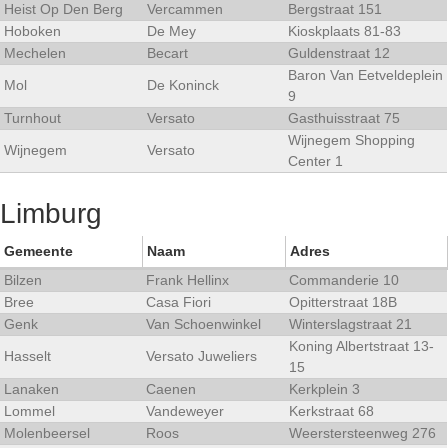
Heist Op Den Berg
Vercammen
Bergstraat 151
Hoboken
De Mey
Kioskplaats 81-83
Mechelen
Becart
Guldenstraat 12
Baron Van Eetveldeplein
Mol
De Koninck
9
Turnhout
Versato
Gasthuisstraat 75
Wijnegem Shopping
Wijnegem
Versato
Center 1
Limburg
Gemeente
Naam
Adres
Bilzen
Frank Hellinx
Commanderie 10
Bree
Casa Fiori
Opitterstraat 18B
Genk
Van Schoenwinkel
Winterslagstraat 21
Koning Albertstraat 13-
Hasselt
Versato Juweliers
15
Lanaken
Caenen
Kerkplein 3
Lommel
Vandeweyer
Kerkstraat 68
Molenbeersel
Roos
Weerstersteenweg 276