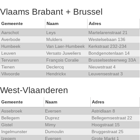
Vlaams Brabant + Brussel
Gemeente
Naam
Adres
Aarschot
Leys
Martelarenstraat 21
Averbode
Mulders
Westelsebaan 136
Humbeek
Van Laer-Humbeek
Kerkstraat 232-234
Leuven
Versato Juweliers
Bondgenotenlaan 14
Tervuren
François Coralie
Brusselsesteenweg 33A
Tienen
Declercq
Nieuwstraat 4
Vilvoorde
Hendrickx
Leuvensestraat 3
West-Vlaanderen
Gemeente
Naam
Adres
Assebroek
Eversen
Astridlaan 8
Bellegem
Duprez
Bellegemsestraat 22
Gistel
Mimy
Hoogstraat 15
Ingelmunster
Dumoulin
Bruggestraat 25
Izegem
Eversen
Grote Markt 1